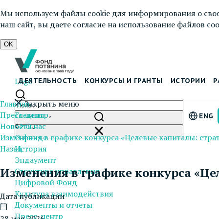
Мы используем файлы cookie для информирования о свое
наш сайт, вы даете согласие на использование файлов cook
OK
Logo
ДЕЯТЕЛЬНОСТЬ
КОНКУРСЫ И ГРАНТЫ
ИСТОРИИ
Р
Главная
Закрыть меню
Пресс-центр
Главная
ENG
Новости
О нас
Изменения в графике конкурса «Целевые капиталы: страт
О фонде
Назад
История
Эндаумент
Изменения в графике конкурса «Це
Структура управления
Цифровой Фонд
Культура взаимодействия
Дата публикации
Документы и отчеты
Пресс-центр
28 мая 2026