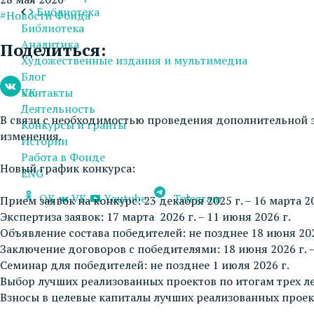
Библиотека
#Новости Фонда
Библиотека
Аналитика
Поделиться:
Художественные издания и мультимедиа
Блог
VK
Контакты
Деятельность
В связи с необходимостью проведения дополнительной эк
Конкурсы и гранты
изменения.
Истории
Работа в Фонде
Новый график конкурса:
ENG
OK
VK
Youtube
Telegram
Прием заявок на конкурс: 23 декабря 2025 г. – 16 марта 20
Экспертиза заявок: 17 марта 2026 г. – 11 июня 2026 г.
Объявление состава победителей: не позднее 18 июня 202
Заключение договоров с победителями: 18 июня 2026 г. – 
Семинар для победителей: не позднее 1 июля 2026 г.
Выбор лучших реализованных проектов по итогам трех лет
Взносы в целевые капиталы лучших реализованных проект