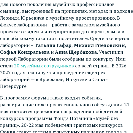
для нового поколения музейных профессионалов
семинар, выстроенный на принципах, методах и подходе
Леонида Юрьевича к музейному проектированию. В
фокусе лаборатории – работа с замыслом музейного
проекта: от идеи и интерпретации до формы, языка и
способа коммуникации с посетителем. Среди экспертов
лаборатории –
Татьяна Гафар
,
Михаил Гнедовский
,
Софья Кондратьева
и
Анна Щербакова
. Участники
первой Лаборатории были отобраны по конкурсу. Ими
стали
20 музейных сотрудников
со всей страны. В 2026–
2027 годах планируется проведение еще трех
лабораторий — в Ярославле, Иркутске и Санкт-
Петербурге.
В программу форума также входят события,
расширяющие поле профессионального обсуждения. 21
мая состоится церемония награждения победителей
конкурсов программы Фонда Потанина «Музей без
границ». 20-22 мая победители грантовых конкурсов
Фонда станут гостями культурных площадок города, в