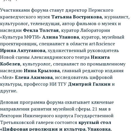
Участниками форума станут директор Пермского
краеведческого музея
Татьяна Вострикова
, журналист,
культуролог, телеведущая, автор фильмов о музеях и
наследии
Фекла Толстая
, куратор Лаборатории
«Культура МФТИ»
Алина Уланова
, куратор, музейный
проектировщик, специалист в области art&science
Ирина Актуганова
, художественный руководитель
Новой сцены Александринского театра
Никита
Кобелев
, культуролог, специалист по промышленному
наследию
Инна Крылова
, главный редактор издания
«Мел»
Елена Акимова
, исследователь цифровой
культуры, профессор НИ ТГУ
Дмитрий Галкин
и
другие.
Деловая программа форума охватывает ключевые
направления развития музейной сферы. 21 мая в
Лектории Инженерного корпуса Государственной
Третьяковской галереи состоится
круглый стол
«Цифровая революция и культура. Упаковка.