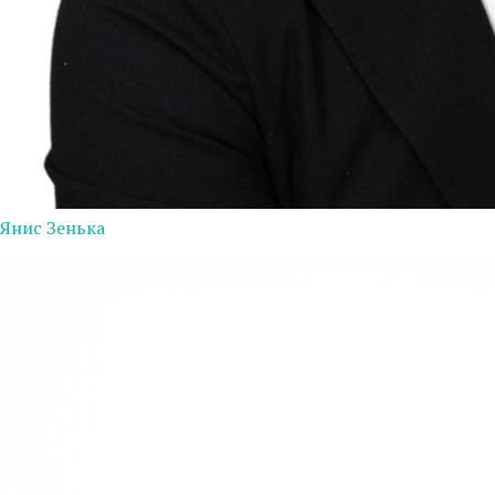
Янис Зенька