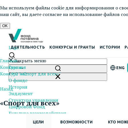
Мы используем файлы cookie для информирования о свое
наш сайт, вы даете согласие на использование файлов cook
OK
Logo
ДЕЯТЕЛЬНОСТЬ
КОНКУРСЫ И ГРАНТЫ
ИСТОРИИ
Р
Главная
Закрыть меню
Конкурсы
Главная
ENG
Конкурс "«Спорт для всех»"
О нас
О фонде
История
Назад
Эндаумент
Структура управления
«Спорт для всех»
Цифровой Фонд
Культура взаимодействия
Документы и отчеты
ЦЕЛИ
ВОЗМОЖНОСТИ
КТО МОЖ
Пресс-центр