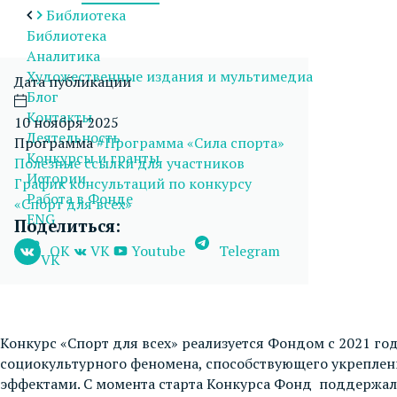
Библиотека
Библиотека
Аналитика
Художественные издания и мультимедиа
Дата публикации
Блог
Контакты
10 ноября 2025
Деятельность
Программа
#Программа «Сила спорта»
Конкурсы и гранты
Полезные ссылки для участников
Истории
График консультаций по конкурсу
Работа в Фонде
«Спорт для всех»
ENG
Поделиться:
OK
VK
Youtube
Telegram
VK
Конкурс «Спорт для всех» реализуется Фондом с 2021 г
социокультурного феномена, способствующего укреплен
эффектами. С момента старта Конкурса Фонд поддержал