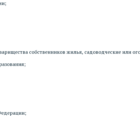
ии;
варищества собственников жилья, садоводческие или ог
разования;
Федерации;