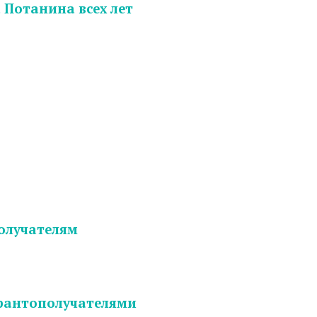
 Потанина всех лет
олучателям
грантополучателями