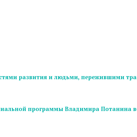
ностями развития и людьми, пережившими т
диальной программы Владимира Потанина вс