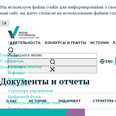
Мы используем файлы cookie для информирования о свое
наш сайт, вы даете согласие на использование файлов cook
OK
Logo
ДЕЯТЕЛЬНОСТЬ
КОНКУРСЫ И ГРАНТЫ
ИСТОРИИ
Р
Главная
Закрыть меню
О нас
Главная
ENG
Документы и отчеты
О нас
О фонде
История
Документы и отчеты
Эндаумент
Структура управления
Цифровой Фонд
О НАС
ИСТОРИЯ
ЭНДАУМЕНТ
СТРУКТУРА 
Культура взаимодействия
Документы и отчеты
Пресс-центр