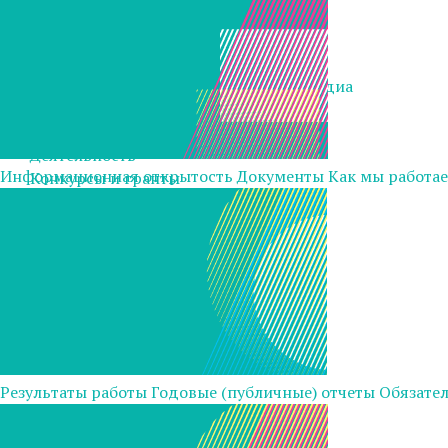
Библиотека
Библиотека
Аналитика
Художественные издания и мультимедиа
Блог
Контакты
Деятельность
Информационная открытость
Документы
Как мы работа
Конкурсы и гранты
Истории
Работа в Фонде
ENG
OK
VK
Youtube
Telegram
Результаты работы
Годовые (публичные) отчеты
Обязател