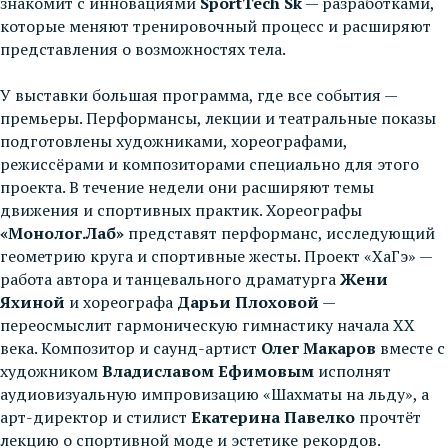
знакомит с инновациями
SportTech Sk
— разработками,
которые меняют тренировочный процесс и расширяют
представления о возможностях тела.
У выставки большая программа, где все события —
премьеры. Перформансы, лекции и театральные показы
подготовлены художниками, хореографами,
режиссёрами и композиторами специально для этого
проекта. В течение недели они расширяют темы
движения и спортивных практик. Хореографы
«Монолог.Лаб»
представят перформанс, исследующий
геометрию круга и спортивные жесты. Проект «ХаГэ» —
работа автора и танцевального драматурга
Жени
Яхиной
и хореографа
Дарьи Плоховой
—
переосмыслит гармоническую гимнастику начала XX
века. Композитор и саунд-артист
Олег Макаров
вместе с
художником
Владиславом Ефимовым
исполнят
аудиовизуальную импровизацию «Шахматы на льду», а
арт-директор и стилист
Екатерина Павелко
прочтёт
лекцию о спортивной моде и эстетике рекордов.