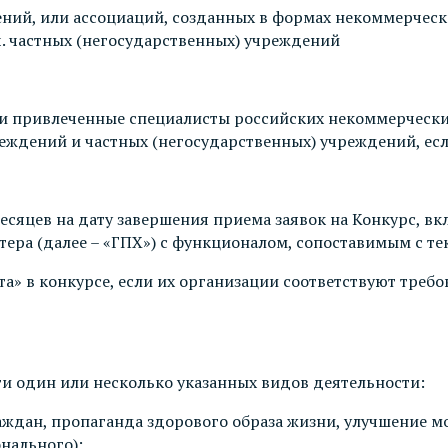
ний, или ассоциаций, созданных в формах некоммерческ
ч. частных (негосударственных) учреждений
и привлеченные специалисты российских некоммерческих
ждений и частных (негосударственных) учреждений, есл
месяцев на дату завершения приема заявок на Конкурс, в
тера (далее – «ГПХ») с функционалом, сопоставимым с т
а» в конкурсе, если их организации соответствуют требо
ти один или несколько указанных видов деятельности:
аждан, пропаганда здорового образа жизни, улучшение м
нального);