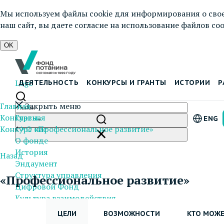
Мы используем файлы cookie для информирования о свое
наш сайт, вы даете согласие на использование файлов cook
OK
Logo
ДЕЯТЕЛЬНОСТЬ
КОНКУРСЫ И ГРАНТЫ
ИСТОРИИ
Р
Главная
Закрыть меню
Конкурсы
Главная
ENG
Конкурс «Профессиональное развитие»
О нас
О фонде
История
Назад
Эндаумент
Структура управления
«Профессиональное развитие»
Цифровой Фонд
Культура взаимодействия
Документы и отчеты
ЦЕЛИ
ВОЗМОЖНОСТИ
КТО МОЖЕ
Пресс-центр