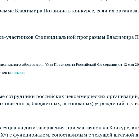
амме Владимира Потанина в конкурсе, если их организац
узов-участников Стипендиальной программы Владимира 
ионального образования. Указ Президента Российской Федерации от 12 мая 20
тупен по
ссылке
.
ые сотрудники российских некоммерческих организаций, 
ых (казенных, бюджетных, автономных) учреждений, если
месяцев на дату завершения приема заявок на Конкурс, в
ПХ») с функционалом, сопоставимым с текущей штатной 