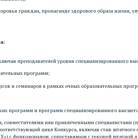
доровья граждан, пропаганде здорового образа жизни, 
а:
включая преподавателей уровня специализированного вы
вательных программ;
рсов и семинаров в рамках очных образовательных прог
ких программ и программ специализированного высшего
и, совместителями или привлеченными специалистами (п
 соответствующий цикл Конкурса, включая стаж штатного
ПХ») с функционалом, сопоставимым с текущей штатной 