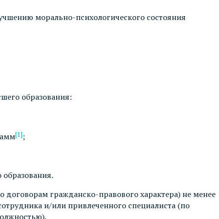
улучшению морально-психологического состояния
сшего образования:
[1]
рамм
;
 образования.
о договорам гражданско-правового характера) не менее
 сотрудника и/или привлеченного специалиста (по
должностью).