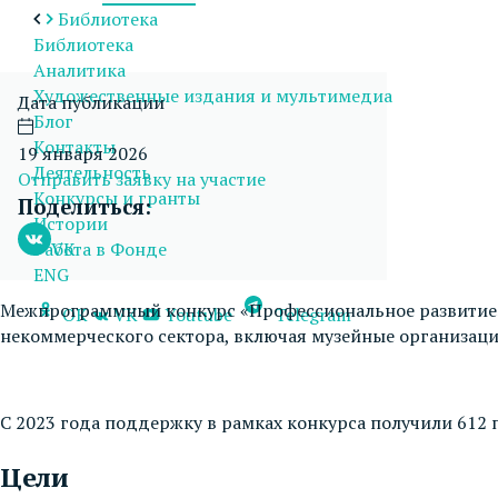
Библиотека
Библиотека
Аналитика
Художественные издания и мультимедиа
Дата публикации
Блог
Контакты
19 января 2026
Деятельность
Отправить заявку на участие
Конкурсы и гранты
Поделиться:
Истории
VK
Работа в Фонде
ENG
Межпрограммный конкурс «Профессиональное развитие»
OK
VK
Youtube
Telegram
некоммерческого сектора, включая музейные организаци
С 2023 года поддержку в рамках конкурса получили 612 
Цели