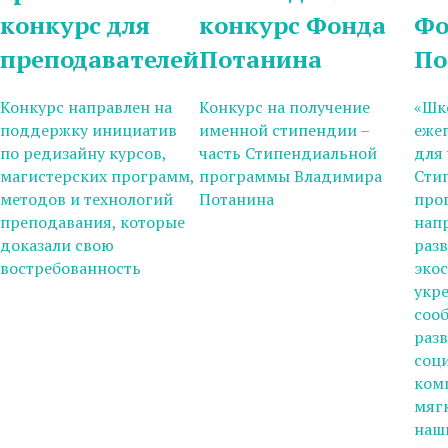
конкурс для
конкурс Фонда
Фо
преподавателей
Потанина
По
Конкурс направлен на
Конкурс на получение
«Шк
поддержку инициатив
именной стипендии –
еже
по редизайну курсов,
часть Cтипендиальной
для
магистерских программ,
программы Владимира
Сти
методов и технологий
Потанина
про
преподавания, которые
нап
доказали свою
раз
востребованность
эко
укр
соо
раз
соц
ком
мяг
наш