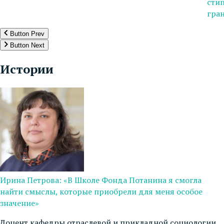
сти
гран
Button Prev
Button Next
Истории
Ирина Петрова: «В Школе Фонда Потанина я смогла
найти смыслы, которые приобрели для меня особое
значение»
Доцент кафедры отраслевой и прикладной социологии