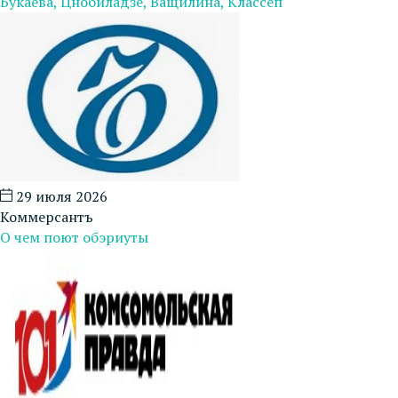
Букаева, Цнобиладзе, Ващилина, Классеп
29 июля 2026
Коммерсантъ
О чем поют обэриуты