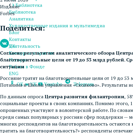
Библиотека
Издание
Библиотека
Forbes
Аналитика
Художественные издания и мультимедиа
Поделиться:
Блог
Контакты
VK
Деятельность
Согласно результатам аналитического обзора Центр
Конкурсы и гранты
благотворительные цели от 19 до 53 млрд рублей.
Истории
ситуации
Работа в Фонде
ENG
Россияне тратят на благотворительные цели от 19 до 53
OK
VK
Youtube
Telegram
Потанина и Школы управления «Сколково». Результаты ис
По данным опроса
Центра развития филантропии
, 5
социальные проекты в своих компаниях. Помимо этого, 
опрошенных участвуют в волонтерской работе. По слов
среди самых популярных у россиян сфер поддержки — ме
многих респондентов на благотворительность остаются 
тратить на благотворительность?» респонденты отвечаю