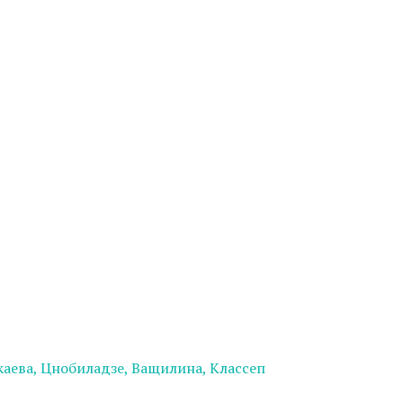
аева, Цнобиладзе, Ващилина, Классеп