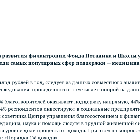
а развития филантропии Фонда Потанина и Школы уп
 Среди самых популярных сфер поддержки — медицин
 млрд рублей в год, следует из данных совместного анал
следования, проведенного в том числе с опорой на данны
8% благотворителей оказывают поддержку напрямую, 44
14% респондентов инвестируют в социальные предприятия
ам советника Центра управления благосостоянием и фил
дицина, наука и помощь людям в трудной жизненной сит
на уровне доли процента от дохода. При этом на вопрос
т: «Порядка 1% дохода».