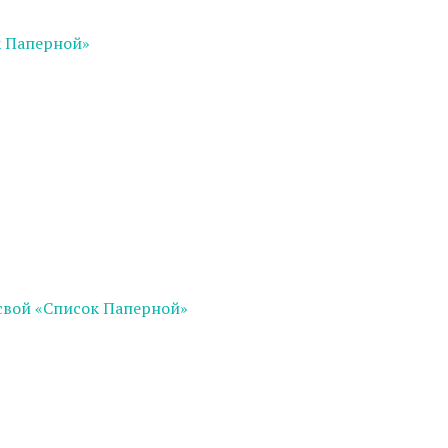
к Паперной»
 свой «Список Паперной»