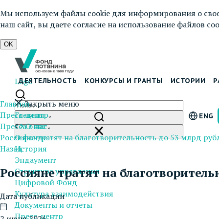
Мы используем файлы cookie для информирования о свое
наш сайт, вы даете согласие на использование файлов cook
OK
Logo
ДЕЯТЕЛЬНОСТЬ
КОНКУРСЫ И ГРАНТЫ
ИСТОРИИ
Р
Главная
Закрыть меню
Пресс-центр
Главная
ENG
Пресса о нас
О нас
Россияне тратят на благотворительность до 53 млрд руб
О фонде
Назад
История
Эндаумент
Россияне тратят на благотворительн
Структура управления
Цифровой Фонд
Культура взаимодействия
Дата публикации
Документы и отчеты
Пресс-центр
2 июня 2026