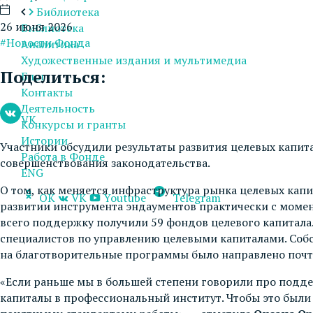
Библиотека
26 июня 2026
Библиотека
#Новости Фонда
Аналитика
Художественные издания и мультимедиа
Поделиться:
Блог
Контакты
Деятельность
VK
Конкурсы и гранты
Истории
Участники обсудили результаты развития целевых капита
Работа в Фонде
совершенствования законодательства.
ENG
О том, как меняется инфраструктура рынка целевых кап
OK
VK
Youtube
Telegram
развитии инструмента эндаументов практически с момен
всего поддержку получили 59 фондов целевого капитала
специалистов по управлению целевыми капиталами. Собст
на благотворительные программы было направлено почт
«Если раньше мы в большей степени говорили про поддер
капиталы в профессиональный институт. Чтобы это был