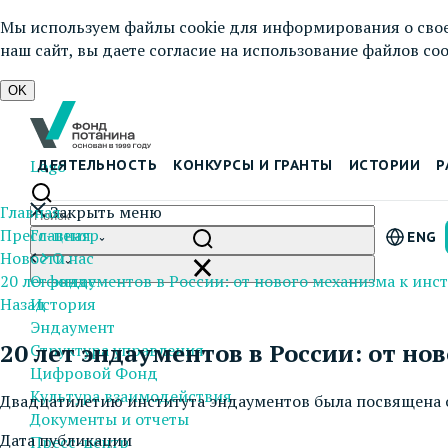
Мы используем файлы cookie для информирования о свое
наш сайт, вы даете согласие на использование файлов cook
OK
Logo
ДЕЯТЕЛЬНОСТЬ
КОНКУРСЫ И ГРАНТЫ
ИСТОРИИ
Р
Главная
Закрыть меню
Пресс-центр
Главная
ENG
Новости
О нас
20 лет эндаументов в России: от нового механизма к инс
О фонде
Назад
История
Эндаумент
20 лет эндаументов в России: от н
Структура управления
Цифровой Фонд
Культура взаимодействия
Двадцатилетию института эндаументов была посвящена 
Документы и отчеты
Дата публикации
Пресс-центр