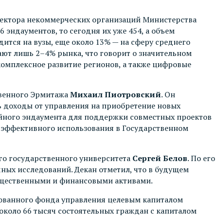
 сектора некоммерческих организаций Министерства
16 эндаументов, то сегодня их уже 454, а объем
дится на вузы, еще около 13% — на сферу среднего
ают лишь 2–4% рынка, что говорит о значительном
омплексное развитие регионов, а также цифровые
твенного Эрмитажа
Михаил Пиотровский
. Он
ь доходы от управления на приобретение новых
зейного эндаумента для поддержки совместных проектов
х эффективного использования в Государственном
го государственного университета
Сергей Белов
. По его
ных исследований. Декан отметил, что в будущем
мущественными и финансовыми активами.
ованного фонда управления целевым капиталом
 около 66 тысяч состоятельных граждан с капиталом