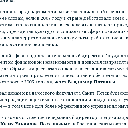
ачева
.
ла директор департамента развития социальной сферы и
о ее словам, если в 2007 году в стране действовало всего 
етила, что почти половина всех целевых капиталов прихо
еи, учреждения культуры и социальная сфера пока заним
выделила территориальные эндаументы, работающие на к
и креативной экономики.
урной сфере поделился генеральный директор Государс
ументом финансовой независимости и позволил направлят
, глава Эрмитажа рассказал о планах по созданию межму
атегии музея, привлечения инвестиций и обеспечения и
которого с 2003 года является
Владимир Потанин
.
азал декан юридического факультета Санкт-Петербургско
кие традиции через именные стипендии и поддержку науч
ре — в том числе для более эффективного управления и
а свое выступление генеральный директор специализир
»
Юлия Ульянова
. По ее данным, в России насчитывается