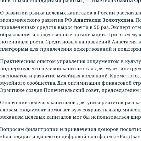
понятными стандартами работы», — отметила
Оксана Ор
О развитии рынка целевых капиталов в России рассказа
экономического развития РФ
Анастасия Золотухина
. П
привлеченных средств вырос почти в 50 раз. Эксперт отм
образования и общественные организации. При этом муз
потенциале роста. Среди новых направлений Анастасия 
платформы для привлечения пожертвований и поддержк
Практическим опытом управления эндаументом в культ
подчеркнул, что целевой капитал стал для музея инстр
экспонатов и развитие музейных коллекций. Кроме того
музейного сообщества. Для оптимизации финансовой стр
Эрмитаже создан Попечительский совет, председателем 
О значении целевых капиталов для университетов расск
словам, эндаумент помогает вузу сохранять академичес
механизм целевых капиталов мог бы использоваться ши
Вопросам филантропии и привлечения доноров посвятил
«Благодаря» и директор цифровой платформы «Раз Два