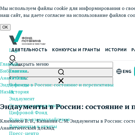
Мы используем файлы cookie для информирования о свое
наш сайт, вы даете согласие на использование файлов cook
OK
Logo
ДЕЯТЕЛЬНОСТЬ
КОНКУРСЫ И ГРАНТЫ
ИСТОРИИ
Р
Главная
Закрыть меню
Библиотека
Главная
ENG
Аналитика
О нас
Эндаументы в России: состояние и перспективы
О фонде
Назад
История
Эндаумент
Эндаументы в России: состояние и
Структура управления
Цифровой Фонд
Культура взаимодействия
Климанов В. В., Казакова С. М. Эндаументы в России: сос
Документы и отчеты
Аналитический доклад
Пресс-центр