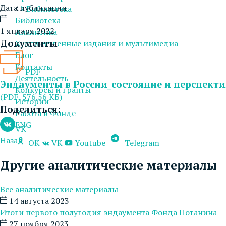
Дата публикации
Библиотека
Библиотека
1 января 2022
Аналитика
Документы
Художественные издания и мультимедиа
Блог
Контакты
PDF
Деятельность
Эндаументы в России_состояние и перспекти
Конкурсы и гранты
(PDF, 576.56 КБ)
Истории
Поделиться:
Работа в Фонде
ENG
VK
Назад
OK
VK
Youtube
Telegram
Другие аналитические материалы
Все аналитические материалы
14 августа 2023
Итоги первого полугодия эндаумента Фонда Потанина
27 ноября 2023