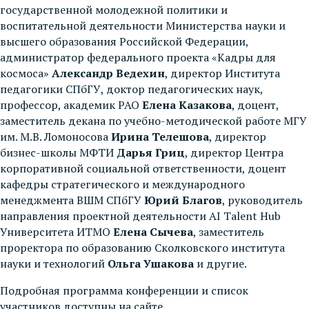
государственной молодежной политики и
воспитательной деятельности Министерства науки и
высшего образования Российской Федерации,
администратор федерального проекта «Кадры для
космоса»
Александр Ведехин
, директор Института
педагогики СПбГУ, доктор педагогических наук,
профессор, академик РАО
Елена Казакова
, доцент,
заместитель декана по учебно-методической работе МГУ
им. М.В. Ломоносова
Ирина Телешова
, директор
бизнес-школы МФТИ
Дарья Гриц
, директор Центра
корпоративной социальной ответственности, доцент
кафедры стратегического и международного
менеджмента ВШМ СПбГУ
Юрий Благов
, руководитель
направления проектной деятельности AI Talent Hub
Университета ИТМО
Елена Сычева
, заместитель
проректора по образованию Сколковского института
науки и технологий
Ольга Ушакова
и другие.
Подробная программа конференции и список
участников доступны на сайте