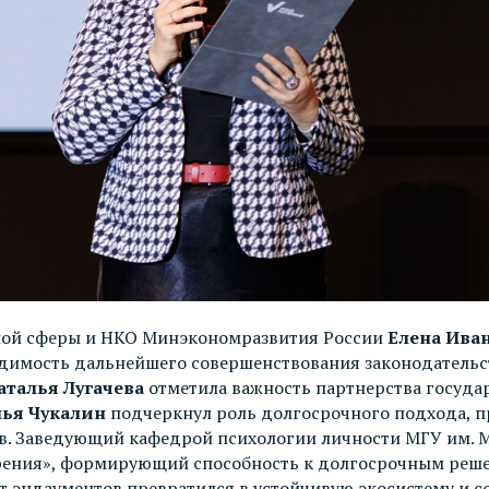
ьной сферы и НКО Минэкономразвития России
Елена Ива
одимость дальнейшего совершенствования законодательс
аталья Лугачева
отметила важность партнерства государ
ья Чукалин
подчеркнул роль долгосрочного подхода, п
ов. Заведующий кафедрой психологии личности МГУ им. 
зрения», формирующий способность к долгосрочным реше
тут эндаументов превратился в устойчивую экосистему и