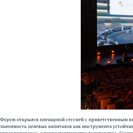
Форум открылся пленарной сессией с приветственным в
значимость целевых капиталов как инструмента устойч
управления ими, а также партнерства государства, бизн