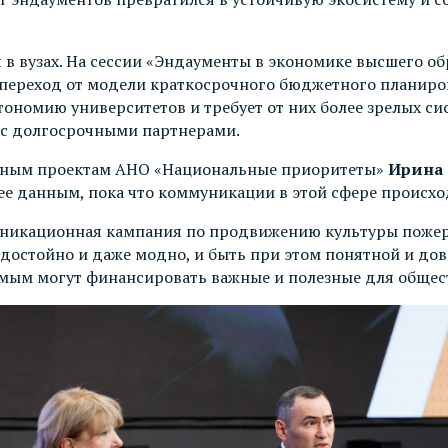
я в вузах. На сессии «Эндаументы в экономике высшего о
переход от модели краткосрочного бюджетного планиров
тономию университетов и требует от них более зрелых с
 с долгосрочными партнерами.
онным проектам АНО «Национальные приоритеты»
Ирина 
 ее данным, пока что коммуникации в этой сфере происхо
никационная кампания по продвижению культуры пожерт
, достойно и даже модно, и быть при этом понятной и до
самым могут финансировать важные и полезные для общес