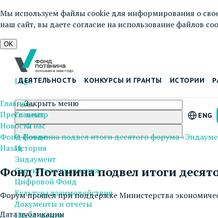
Мы используем файлы cookie для информирования о свое
наш сайт, вы даете согласие на использование файлов cook
OK
Logo
ДЕЯТЕЛЬНОСТЬ
КОНКУРСЫ И ГРАНТЫ
ИСТОРИИ
Р
Главная
Закрыть меню
Пресс-центр
Главная
ENG
Новости
О нас
Фонд Потанина подвел итоги десятого форума «Эндауме
О фонде
Назад
История
Эндаумент
Фонд Потанина подвел итоги десят
Структура управления
Цифровой Фонд
Культура взаимодействия
Форум прошел при поддержке Министерства экономичес
Документы и отчеты
Дата публикации
Пресс-центр