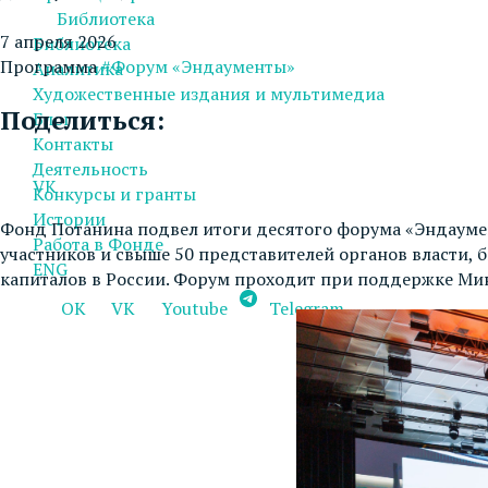
Библиотека
7 апреля 2026
Библиотека
Программа
#Форум «Эндаументы»
Аналитика
Художественные издания и мультимедиа
Поделиться:
Блог
Контакты
Деятельность
VK
Конкурсы и гранты
Истории
Фонд Потанина подвел итоги десятого форума «Эндаумен
Работа в Фонде
участников и свыше 50 представителей органов власти, 
ENG
капиталов в России. Форум проходит при поддержке Ми
OK
VK
Youtube
Telegram