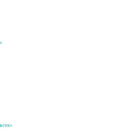
»
всех»