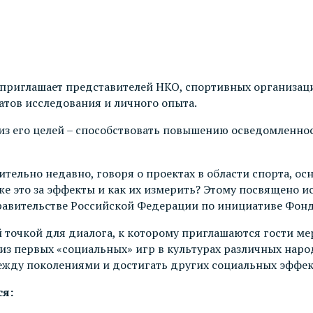
приглашает представителей НКО, спортивных организаци
атов исследования и личного опыта.
з его целей – способствовать повышению осведомленност
ительно недавно, говоря о проектах в области спорта, 
 же это за эффекты и как их измерить? Этому посвящено
равительстве Российской Федерации по инициативе Фонд
й точкой для диалога, к которому приглашаются гости м
из первых «социальных» игр в культурах различных народ
ежду поколениями и достигать других социальных эффек
ся: