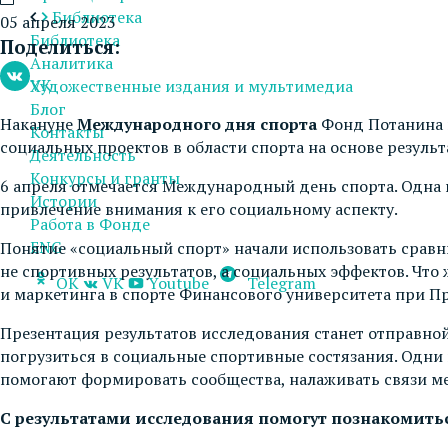
Библиотека
05 апреля 2023
Библиотека
Поделиться:
Аналитика
VK
Художественные издания и мультимедиа
Блог
Накануне
Международного дня спорта
Фонд Потанина 
Контакты
социальных проектов в области спорта на основе результ
Деятельность
Конкурсы и гранты
6 апреля отмечается Международный день спорта. Одна и
Истории
привлечение внимания к его социальному аспекту.
Работа в Фонде
ENG
Понятие «социальный спорт» начали использовать сравн
не спортивных результатов, а социальных эффектов. Что
OK
VK
Youtube
Telegram
и маркетинга в спорте Финансового университета при П
Презентация результатов исследования станет отправно
погрузиться в социальные спортивные состязания. Одни 
помогают формировать сообщества, налаживать связи м
С результатами исследования помогут познакомить