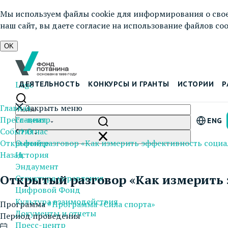
Мы используем файлы cookie для информирования о свое
наш сайт, вы даете согласие на использование файлов cook
OK
Logo
ДЕЯТЕЛЬНОСТЬ
КОНКУРСЫ И ГРАНТЫ
ИСТОРИИ
Р
Главная
Закрыть меню
Пресс-центр
Главная
ENG
События
О нас
Открытый разговор «Как измерить эффективность соци
О фонде
Назад
История
Эндаумент
Открытый разговор «Как измерить
Структура управления
Цифровой Фонд
Культура взаимодействия
Программа
#Программа «Сила спорта»
Документы и отчеты
Период проведения
Пресс-центр