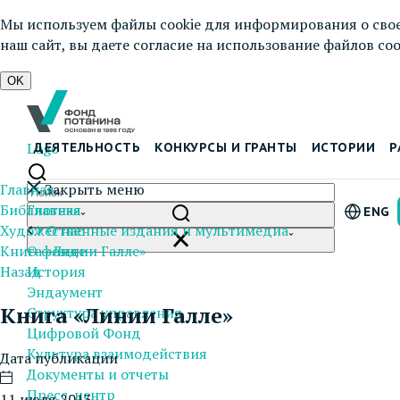
Мы используем файлы cookie для информирования о свое
наш сайт, вы даете согласие на использование файлов cook
OK
Logo
ДЕЯТЕЛЬНОСТЬ
КОНКУРСЫ И ГРАНТЫ
ИСТОРИИ
Р
Главная
Закрыть меню
Библиотека
Главная
ENG
Художественные издания и мультимедиа
О нас
Книга «Линии Галле»
О фонде
Назад
История
Эндаумент
Книга «Линии Галле»
Структура управления
Цифровой Фонд
Культура взаимодействия
Дата публикации
Документы и отчеты
Пресс-центр
11 июля 2013