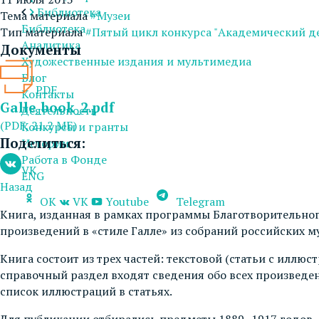
Библиотека
Тема материала
#Музеи
Библиотека
Тип материала
#Пятый цикл конкурса "Академический д
Аналитика
Документы
Художественные издания и мультимедиа
Блог
PDF
Контакты
Galle_book_2.pdf
Деятельность
(PDF, 21.2 МБ)
Конкурсы и гранты
Поделиться:
Истории
Работа в Фонде
VK
ENG
Назад
OK
VK
Youtube
Telegram
Книга, изданная в рамках программы Благотворительно
произведений в «стиле Галле» из собраний российских му
Книга состоит из трех частей: текстовой (статьи с иллю
справочный раздел входят сведения обо всех произведе
список иллюстраций в статьях.
Для публикации отбирались предметы 1889–1917 годов — 