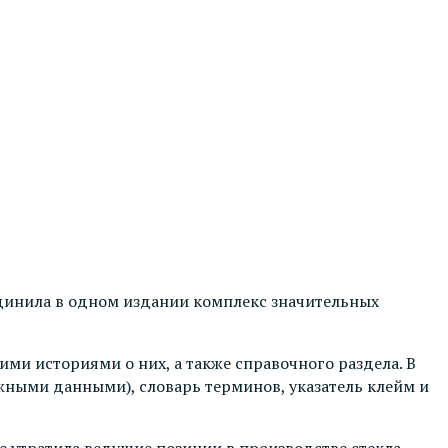
динила в одном издании комплекс значительных
ими историями о них, а также справочного раздела. В
жными данными), словарь терминов, указатель клейм и
е утратила ведущие позиции в производстве стекла.