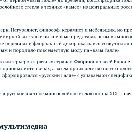
слойного стекла в технике «камео» из центральных росс
дерн. Натуралист, философ, керамист и мебельщик, но пр
семирной выставке он впервые представил вазы из многос
вые переливы и флоральный декор оказались созвучны эпо
ым и породило повсеместную моду на «вазы Галле».
лью интерьеров в разных странах. Фабрики по всей Европ
в дворцовых интерьерах, а затем производство по технол
к сформировался «русский Галле» с узнаваемой специфик
 и русское цветное многослойное стекло конца XIX — нач
 мультимедиа