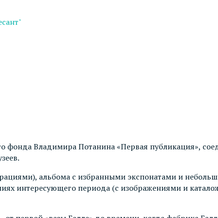
есант"
го фонда Владимира Потанина «Первая публикация», сое
зеев.
страциями), альбома с избранными экспонатами и небольш
ниях интересующего периода (с изображениями и катало
от первой «вазы Галле» до времени, когда фабрика Галл