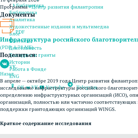
Библиотека
Программа
#Центр развития филантропии
Библиотека
Документы
Аналитика
Художественные издания и мультимедиа
PDF
Блог
Инфраструктура российского благотворитель
Контакты
(PDF, 1.78 МБ)
Деятельность
Поделиться:
Конкурсы и гранты
Истории
VK
Работа в Фонде
Назад
ENG
В апреле — октябре 2019 года Центр развития филантр
OK
VK
Youtube
Telegram
исследование инфраструктуры российского благотворите
определению инфраструктурных организаций (ИСО), опис
организаций, полностью или частично соответствующи
поддержки грантодающих организаций WINGS.
Краткое содержание исследования