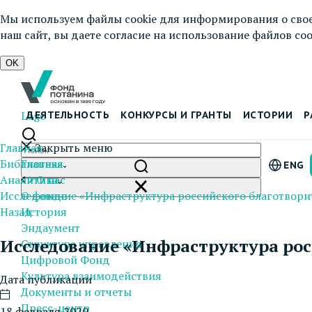
Мы используем файлы cookie для информирования о свое
наш сайт, вы даете согласие на использование файлов cook
OK
Logo
ДЕЯТЕЛЬНОСТЬ
КОНКУРСЫ И ГРАНТЫ
ИСТОРИИ
Р
Главная
Закрыть меню
Библиотека
Главная
ENG
Аналитика
О нас
Исследование «‎Инфраструктура российского благотворит
О фонде
Назад
История
Эндаумент
Исследование «‎Инфраструктура рос
Структура управления
Цифровой Фонд
Культура взаимодействия
Дата публикации
Документы и отчеты
Пресс-центр
18 февраля 2020