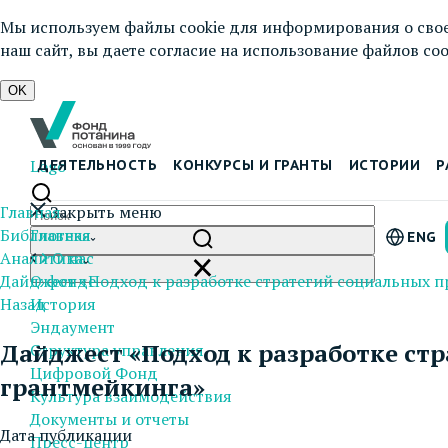
Мы используем файлы cookie для информирования о свое
наш сайт, вы даете согласие на использование файлов cook
OK
Logo
ДЕЯТЕЛЬНОСТЬ
КОНКУРСЫ И ГРАНТЫ
ИСТОРИИ
Р
Главная
Закрыть меню
Библиотека
Главная
ENG
Аналитика
О нас
Дайджест «Подход к разработке стратегий социальных п
О фонде
Назад
История
Эндаумент
Дайджест «Подход к разработке ст
Структура управления
Цифровой Фонд
грантмейкинга»
Культура взаимодействия
Документы и отчеты
Дата публикации
Пресс-центр