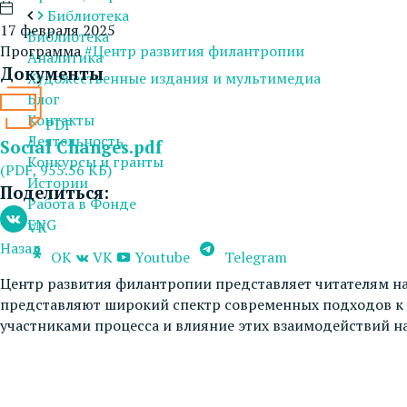
Библиотека
17 февраля 2025
Библиотека
Программа
#Центр развития филантропии
Аналитика
Документы
Художественные издания и мультимедиа
Блог
Контакты
PDF
Деятельность
Social Changes.pdf
Конкурсы и гранты
(PDF, 955.56 КБ)
Истории
Поделиться:
Работа в Фонде
ENG
VK
Назад
OK
VK
Youtube
Telegram
Центр развития филантропии представляет читателям н
представляют широкий спектр современных подходов к
участниками процесса и влияние этих взаимодействий на