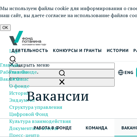
Мы используем файлы cookie для информирования о свое
наш сайт, вы даете согласие на использование файлов cook
OK
Logo
ДЕЯТЕЛЬНОСТЬ
КОНКУРСЫ И ГРАНТЫ
ИСТОРИИ
Р
Главная
Закрыть меню
Работа в Фонде
Главная
ENG
Вакансии
О нас
О фонде
Вакансии
История
Эндаумент
Структура управления
Цифровой Фонд
Культура взаимодействия
Документы и отчеты
РАБОТА В ФОНДЕ
КОМАНДА
ВАКАН
Пресс-центр