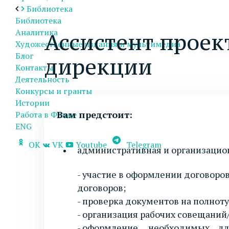
Библиотека
Библиотека
Аналитика
Ассистент прое
Художественные издания и мультимедиа
Блог
дирекции
Контакты
Деятельность
Конкурсы и гранты
Истории
Вам предстоит:
Работа в Фонде
ENG
OK
VK
Youtube
Telegram
административная и организацио
- участие в оформлении договоров
договоров;
- проверка документов на полнот
- организация рабочих совещаний
- оформление необходимых д