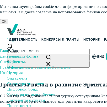
Мы используем файлы cookie для информирования о свое
наш сайт, вы даете согласие на использование файлов cook
OK
Logo
ДЕЯТЕЛЬНОСТЬ
КОНКУРСЫ И ГРАНТЫ
ИСТОРИИ
Р
Главная
Закрыть меню
Деятельность фонда
Главная
ENG
Спецпроекты
О нас
Гранты за вклад в развитие Эрмитажа
О фонде
Назад
История
Эндаумент
Гранты за вклад в развитие Эрмит
Структура управления
Цифровой Фонд
Культура взаимодействия
С 2020 года Фонд оказывает поддержку сотрудникам Эрм
Документы и отчеты
конкурса и выбор номинантов для развития кадрового п
Пресс-центр