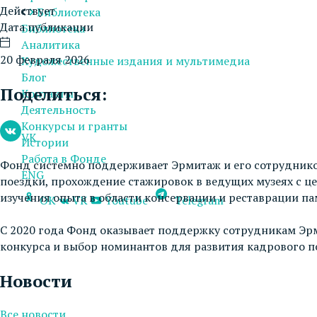
Действует
Библиотека
Дата публикации
Библиотека
Аналитика
20 февраля 2026
Художественные издания и мультимедиа
Блог
Поделиться:
Контакты
Деятельность
Конкурсы и гранты
VK
Истории
Работа в Фонде
Фонд системно поддерживает Эрмитаж и его сотруднико
ENG
поездки, прохождение стажировок в ведущих музеях с ц
изучения опыта в области консервации и реставрации па
OK
VK
Youtube
Telegram
С 2020 года Фонд оказывает поддержку сотрудникам Эрм
конкурса и выбор номинантов для развития кадрового п
Новости
Все новости