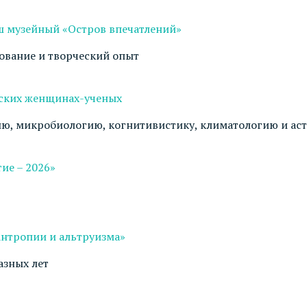
ш музейный «Остров впечатлений»
дование и творческий опыт
йских женщинах-ученых
гию, микробиологию, когнитивистику, климатологию и а
ие – 2026»
антропии и альтруизма»
азных лет